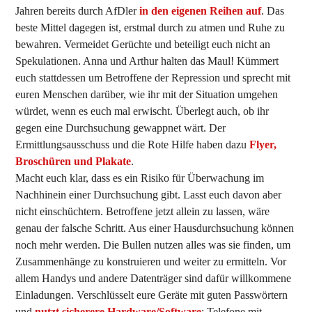
Jahren bereits durch AfDler
in den eigenen Reihen auf
. Das
beste Mittel dagegen ist, erstmal durch zu atmen und Ruhe zu
bewahren. Vermeidet Gerüchte und beteiligt euch nicht an
Spekulationen. Anna und Arthur halten das Maul! Kümmert
euch stattdessen um Betroffene der Repression und sprecht mit
euren Menschen darüber, wie ihr mit der Situation umgehen
würdet, wenn es euch mal erwischt. Überlegt auch, ob ihr
gegen eine Durchsuchung gewappnet wärt. Der
Ermittlungsausschuss und die Rote Hilfe haben dazu
Flyer,
Broschüren und Plakate
.
Macht euch klar, dass es ein Risiko für Überwachung im
Nachhinein einer Durchsuchung gibt. Lasst euch davon aber
nicht einschüchtern. Betroffene jetzt allein zu lassen, wäre
genau der falsche Schritt. Aus einer Hausdurchsuchung können
noch mehr werden. Die Bullen nutzen alles was sie finden, um
Zusammenhänge zu konstruieren und weiter zu ermitteln. Vor
allem Handys und andere Datenträger sind dafür willkommene
Einladungen. Verschlüsselt eure Geräte mit guten Passwörtern
und
nutzt sicherere Hardware/Software
: Telefone mit