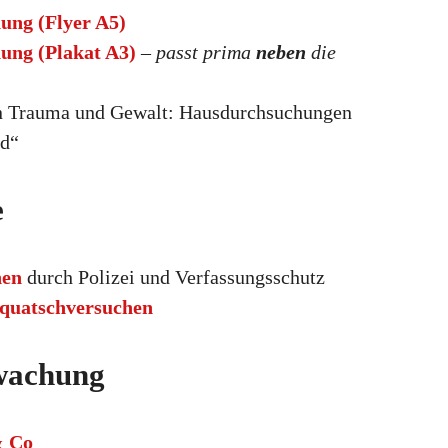
ung (Flyer A5)
ung (Plakat A3)
– passt prima
neben
die
n Trauma und Gewalt: Hausdurchsuchungen
nd“
e
hen
durch Polizei und Verfassungsschutz
quatschversuchen
wachung
& Co