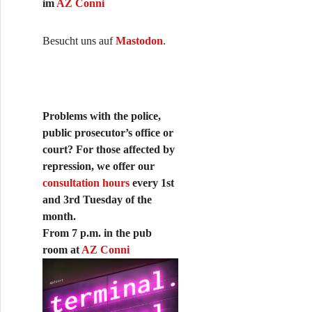
im
AZ Conni
Besucht uns auf
Mastodon
.
Problems with the police,
public prosecutor’s office or
court? For those affected by
repression, we offer our
consultation hours
every 1st
and 3rd Tuesday of the
month.
From 7 p.m. in the pub
room at
AZ Conni