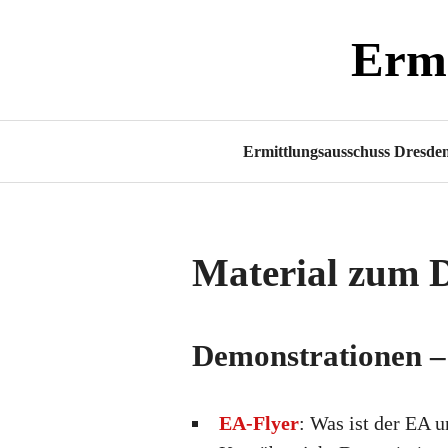
Zum
Ermi
Inhalt
springen
Ermittlungsausschuss Dresde
Material zum 
Demonstrationen –
EA-Flyer
: Was ist der EA u