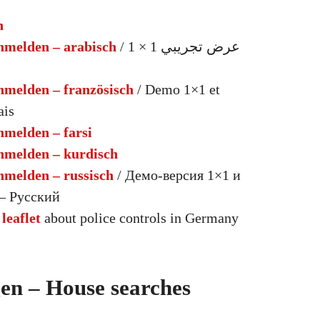
h
melden – arabisch
/ عرض تجريبي 1 × 1
melden – französisch
/ Demo 1×1 et
ais
melden – farsi
melden – kurdisch
melden – russisch
/ Демо-версия 1×1 и
– Русский
/
leaflet
about police controls in Germany
n – House searches