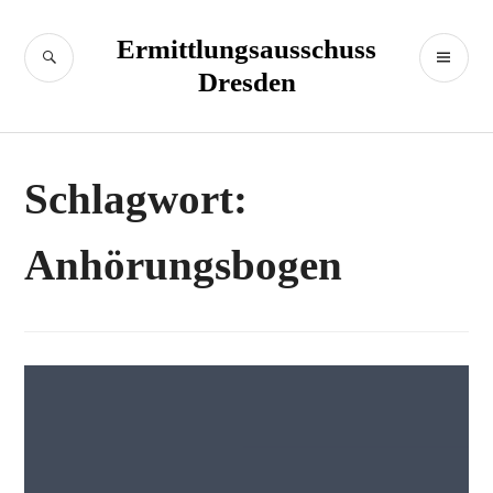
Zum
Inhalt
Ermittlungsausschuss
SUCHE
PR
springen
Dresden
M
Schlagwort:
Anhörungsbogen