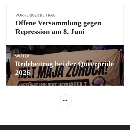
Beitragsnavigation
VORHERIGER BEITRAG
Offene Versammlung gegen
Vorheriger
Beitrag:
Repression am 8. Juni
WEITER
Redebeitrag bei der Queerpride
Nächster
Beitrag:
2026
SEITENLEISTE