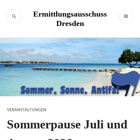
Zum
Inhalt
Ermittlungsausschuss
SUCHE
PR
springen
Dresden
M
VERANSTALTUNGEN
Sommerpause Juli und