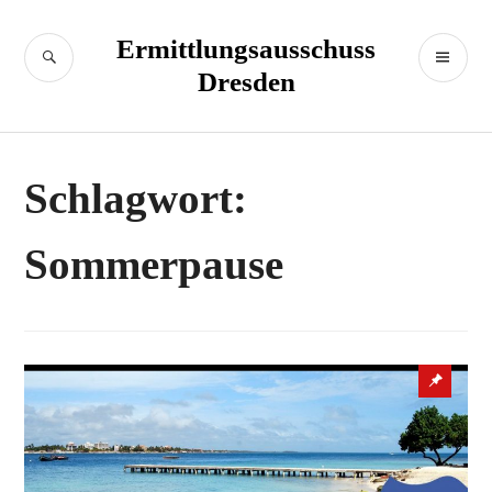
Zum
Inhalt
Ermittlungsausschuss
SUCHE
PR
springen
Dresden
M
Schlagwort:
Sommerpause
Sticky