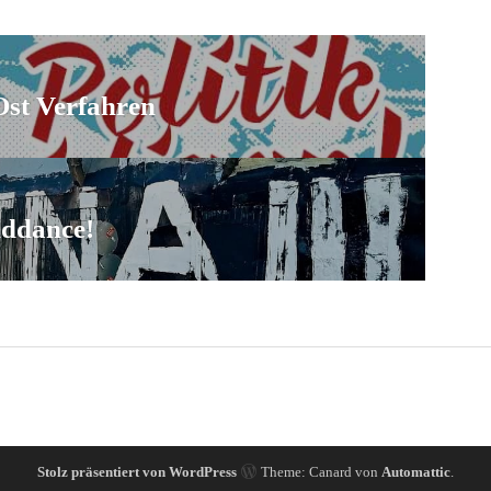
tion
Ost Verfahren
iddance!
Stolz präsentiert von WordPress
Theme: Canard von
Automattic
.