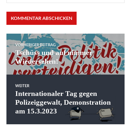
Beitragsnavigation
VORHERIGER BEITRAG
Tschüss und auf nimmer
Vorheriger
Beitrag:
Wiedersehen!
WEITER
Internationaler Tag gegen
Nächster
Beitrag:
Polizeiggewalt, Demonstration
am 15.3.2023