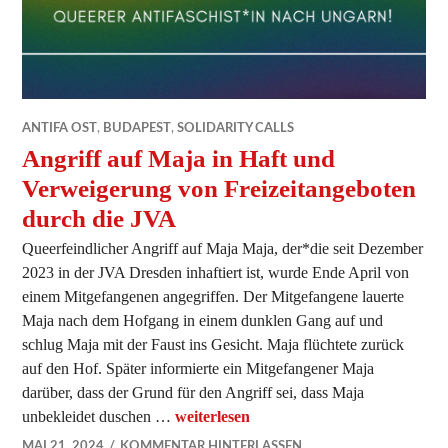
ANTIFA OST
,
BUDAPEST
,
SOLIDARITY CALLS
Angriff auf Maja in Haft und
Verweigerung von Freizeitangeboten
durch die JVA
Queerfeindlicher Angriff auf Maja Maja, der*die seit Dezember
2023 in der JVA Dresden inhaftiert ist, wurde Ende April von
einem Mitgefangenen angegriffen. Der Mitgefangene lauerte
Maja nach dem Hofgang in einem dunklen Gang auf und
schlug Maja mit der Faust ins Gesicht. Maja flüchtete zurück
auf den Hof. Später informierte ein Mitgefangener Maja
darüber, dass der Grund für den Angriff sei, dass Maja
unbekleidet duschen …
Angriff auf Maja in Haft und Verweige
weiterlesen
MAI 21, 2024
KOMMENTAR HINTERLASSEN