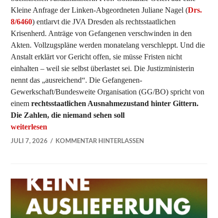
Kleine Anfrage der Linken-Abgeordneten Juliane Nagel (
Drs.
8/6460
) entlarvt die JVA Dresden als rechtsstaatlichen
Krisenherd. Anträge von Gefangenen verschwinden in den
Akten. Vollzugspläne werden monatelang verschleppt. Und die
Anstalt erklärt vor Gericht offen, sie müsse Fristen nicht
einhalten – weil sie selbst überlastet sei. Die Justizministerin
nennt das „ausreichend“. Die Gefangenen-
Gewerkschaft/Bundesweite Organisation (GG/BO) spricht von
einem
rechtsstaatlichen Ausnahmezustand hinter Gittern.
Die Zahlen, die niemand sehen soll
„Skandal in der JVA Dresden: Anstalt lässt Gefangenenrechte 
weiterlesen
JULI 7, 2026
KOMMENTAR HINTERLASSEN