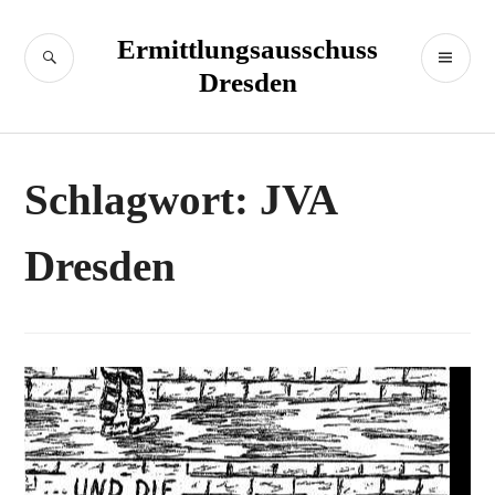
Zum
Inhalt
Ermittlungsausschuss
SUCHE
PR
springen
Dresden
M
Schlagwort:
JVA
Dresden