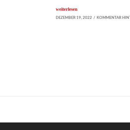
„Redebeiträge zur Anitrepressionsd
weiterlesen
DEZEMBER 19, 2022
KOMMENTAR HIN