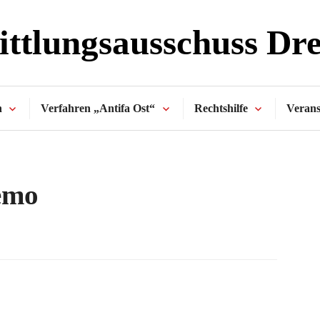
ttlungsausschuss Dr
n
Verfahren „Antifa Ost“
Rechtshilfe
Verans
emo