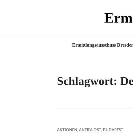
Zum
Ermi
Inhalt
springen
Ermittlungsausschuss Dresde
Schlagwort:
D
AKTIONEN
,
ANTIFA OST
,
BUDAPEST