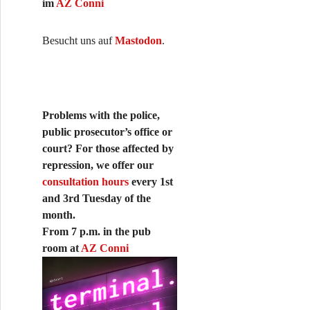
im
AZ Conni
Besucht uns auf
Mastodon
.
Problems with the police,
public prosecutor’s office or
court? For those affected by
repression, we offer our
consultation hours
every 1st
and 3rd Tuesday of the
month.
From 7 p.m. in the pub
room at
AZ Conni