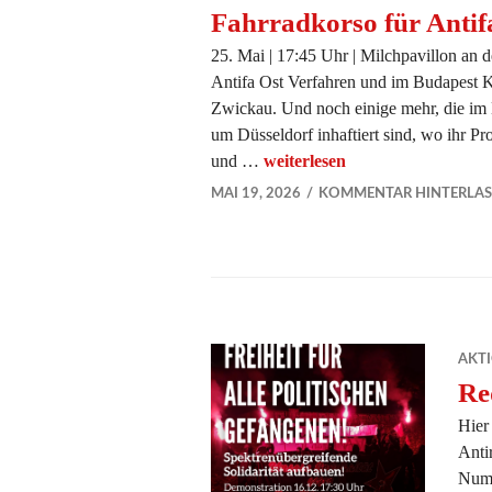
Fahrradkorso für Antifa
25. Mai | 17:45 Uhr | Milchpavillon an
Antifa Ost Verfahren und im Budapest K
Zwickau. Und noch einige mehr, die im
um Düsseldorf inhaftiert sind, wo ihr Pr
und …
Fahrradkorso für Antifas in H
weiterlesen
MAI 19, 2026
KOMMENTAR HINTERLAS
AKT
Re
Hier
Anti
Numm