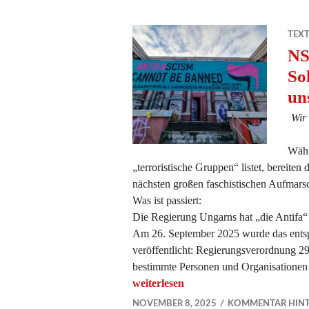
TEX
NS
So
un
Wir
Währ
„terroristische Gruppen“ listet, bereiten
nächsten großen faschistischen Aufmar
Was ist passiert:
Die Regierung Ungarns hat „die Antifa“ z
Am 26. September 2025 wurde das ents
veröffentlicht: Regierungsverordnung 2
bestimmte Personen und Organisationen
„NS-Verherrlichung stoppen: Solidari
weiterlesen
NOVEMBER 8, 2025
KOMMENTAR HINT