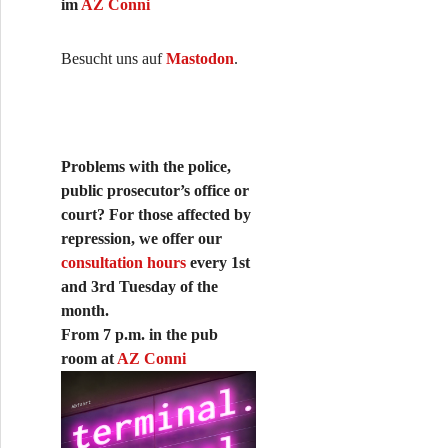
im
AZ Conni
Besucht uns auf
Mastodon
.
Problems with the police,
public prosecutor’s office or
court? For those affected by
repression, we offer our
consultation hours
every 1st
and 3rd Tuesday of the
month.
From 7 p.m. in the pub
room at
AZ Conni