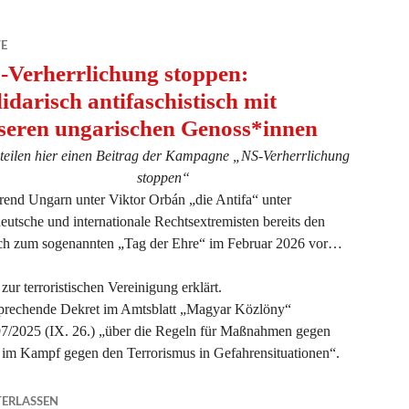
TE
-Verherrlichung stoppen:
lidarisch antifaschistisch mit
seren ungarischen Genoss*innen
 teilen hier einen Beitrag der Kampagne „NS-Verherrlichung
stoppen“
end Ungarn unter Viktor Orbán „die Antifa“ unter
 deutsche und internationale Rechtsextremisten bereits den
sch zum sogenannten „Tag der Ehre“ im Februar 2026 vor…
ur terroristischen Vereinigung erklärt.
prechende Dekret im Amtsblatt „Magyar Közlöny“
97/2025 (IX. 26.) „über die Regeln für Maßnahmen gegen
 im Kampf gegen den Terrorismus in Gefahrensituationen“.
sch antifaschistisch mit unseren ungarischen Genoss*innen“
ERLASSEN