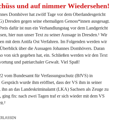
chüss und auf nimmer Wiedersehen!
nnes Domhöver hat zwölf Tage vor dem Oberlandesgericht
) Dresden gegen seine ehemaligen Genoss*innen ausgesagt.
Preis dafür ist nun ein Verhandlungstag vor dem Landgericht
sen, hier nun unser Text zu seiner Aussage in Dresden.¹ Wir
ahren mit dem Antifa Ost Verfahren. Im Folgenden werden wir
 Überblick über die Aussagen Johannes Domhövers. Daran
so von sich gegeben hat, ein. Schließen werden wir den Text
ortung und patriarchaler Gewalt. Viel Spaß!
 vom Bundesamt für Verfassungsschutz (BfVS) in
 Gespräch wurde ihm eröffnet, dass der VS ihm in seiner
t, ihn an das Landeskriminalamt (LKA) Sachsen als Zeuge zu
, ging fix: nach zwei Tagen traf er sich wieder mit dem VS
t.²
en!“
RLASSEN