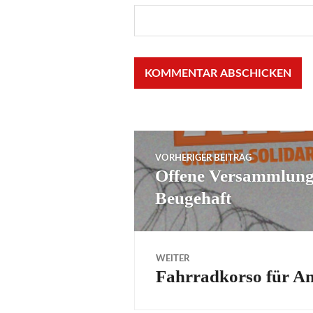
Beitragsnaviga
VORHERIGER BEITRAG
Offene Versammlung 
Vorheriger
Beugehaft
Beitrag:
WEITER
Fahrradkorso für Ant
Nächster
Beitrag: