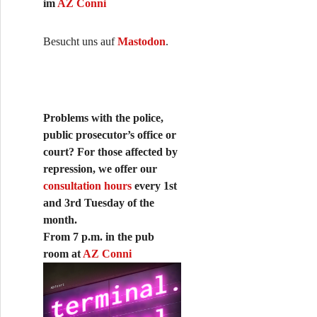
im
AZ Conni
Besucht uns auf
Mastodon
.
Problems with the police,
public prosecutor’s office or
court? For those affected by
repression, we offer our
consultation hours
every 1st
and 3rd Tuesday of the
month.
From 7 p.m. in the pub
room at
AZ Conni