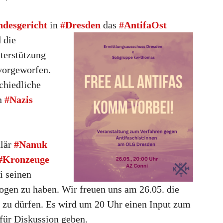
desgericht
in
#Dresden
das
#AntifaOst
 die
nterstützung
vorgeworfen.
chiedliche
en
#Nazis
ulär
#Nanuk
#Kronzeuge
i seinen
ogen zu haben. Wir freuen uns am 26.05. die
 zu dürfen. Es wird um 20 Uhr einen Input zum
für Diskussion geben.