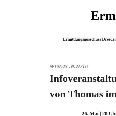
Zum
Ermi
Inhalt
springen
Ermittlungsausschuss Dresde
ANTIFA OST
,
BUDAPEST
Infoveranstalt
von Thomas im 
26. Mai | 20 Uh