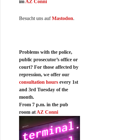
im
AZ Conni
Besucht uns auf
Mastodon
.
Problems with the police,
public prosecutor’s office or
court? For those affected by
repression, we offer our
consultation hours
every 1st
and 3rd Tuesday of the
month.
From 7 p.m. in the pub
room at
AZ Conni